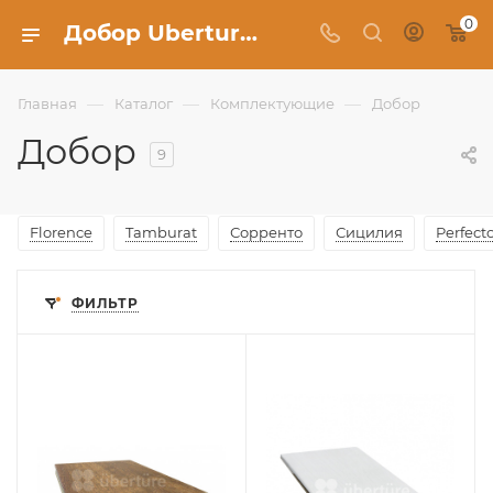
0
Добор Uberture купить в Москве - Фабрика Uberture
—
—
—
Главная
Каталог
Комплектующие
Добор
Добор
9
Florence
Tamburat
Сорренто
Сицилия
Perfect
ФИЛЬТР