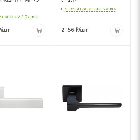
MAGLEV, MH-52-
51-S6 BL
«Сроки поставки 2-3 дня.»
 поставки 2-3 дня.»
₽
/шт
2 156
₽
/шт