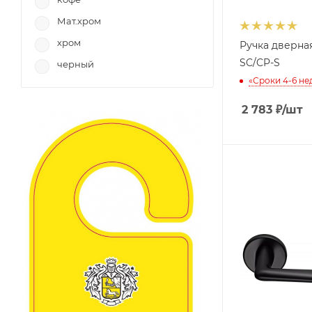
Мат.хром
хром
Ручка дверна
SC/CP-S
черный
«Сроки 4-6 не
2 783
₽
/шт