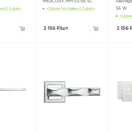
MERCURY, MH-53-S6 SC
накладке
S6 W
ки 2-3 дня.»
«Сроки поставки 2-3 дня.»
«Сроки
2 156
₽
/шт
2 156