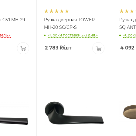
я GVI MH-29
Ручка дверная TOWER
Ручка 
MH-20 SC/CP-S
SQ ANT
дель.»
«Сроки поставки 2-3 дня.»
«Сроки
2 783
₽
/шт
4 092