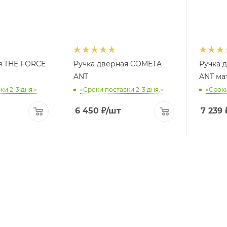
я THE FORCE
Ручка дверная COMETA
Ручка 
ANT
ANT ма
ки 2-3 дня.»
«Сроки поставки 2-3 дня.»
«Сроки
6 450
₽
/шт
7 239