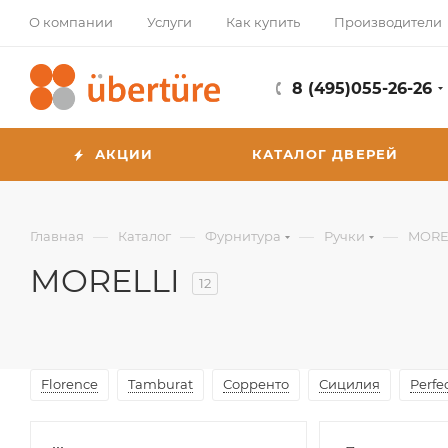
О компании
Услуги
Как купить
Производители
8 (495)055-26-26
АКЦИИ
КАТАЛОГ ДВЕРЕЙ
—
—
—
—
Главная
Каталог
Фурнитура
Ручки
MORE
MORELLI
12
Florence
Tamburat
Сорренто
Сицилия
Perfe