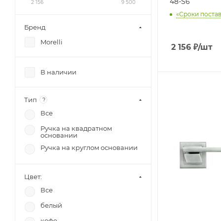
48-S6
2 156
9 500
«Сроки постав
Бренд
Morelli
2 156
₽
/шт
В наличии
Тип
?
Все
Ручка на квадратном
основании
Ручка на круглом основании
Цвет:
Все
белый
кофе