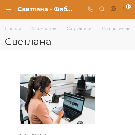
0
Светлана - Фабрика Uberture
—
—
—
Главная
О компании
Сотрудники
Руководители
Светлана