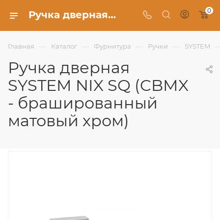
0
Ручка дверная SYSTEM NIX SQ (CBMX - брашированный матовый хром) - Фабрика Uberture
—
—
—
—
Главная
Каталог
Фурнитура
Ручки
SYSTEM
Ручка дверная
SYSTEM NIX SQ (CBMX
- брашированный
матовый хром)