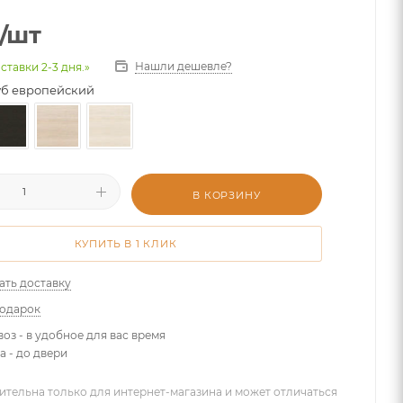
/шт
Нашли дешевле?
ставки 2-3 дня.»
уб европейский
В КОРЗИНУ
КУПИТЬ В 1 КЛИК
ать доставку
подарок
оз - в удобное для вас время
а - до двери
ительна только для интернет-магазина и может отличаться