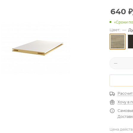
640
₽
«Сроки по
Цвет:
—
Д
Рассчит
Хочу в 
Самовыв
Доставк
Цена действ