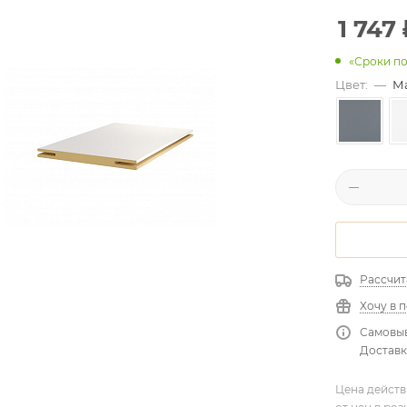
1 747
«Сроки по
Цвет:
—
М
Рассчит
Хочу в 
Самовыв
Доставк
Цена действ