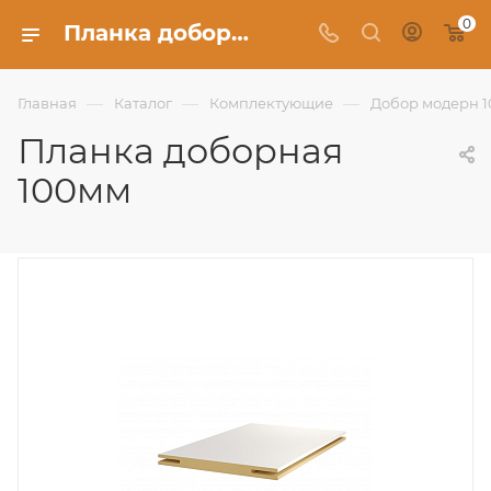
0
Планка доборная 100мм - Фабрика Uberture
—
—
—
Главная
Каталог
Комплектующие
Добор модерн 1
Планка доборная
100мм