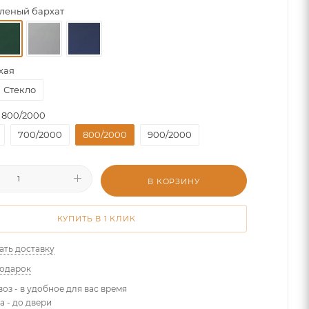
леный бархат
хая
Стекло
800/2000
700/2000
800/2000
900/2000
В КОРЗИНУ
КУПИТЬ В 1 КЛИК
ать доставку
подарок
оз - в удобное для вас время
а - до двери