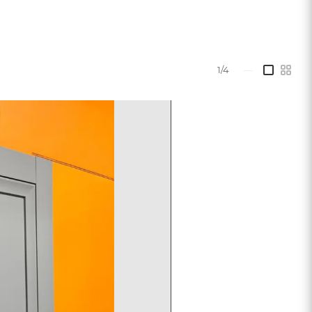
сического стиля. Футуристическое решение для
 с бархатным декором сделают двери главным
1/4
—
ьная и горизонтальная планки – облегченные царги
ом кашированное полотно) и декоративные матовые
рый не подвергается выцветанию, износостойкое в
 Экостайл легко ухаживать, пятна можно очистить
вным витражом