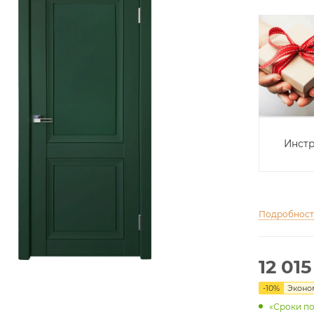
Инстр
Подробнос
12 015
-
10
%
Экон
«Сроки по