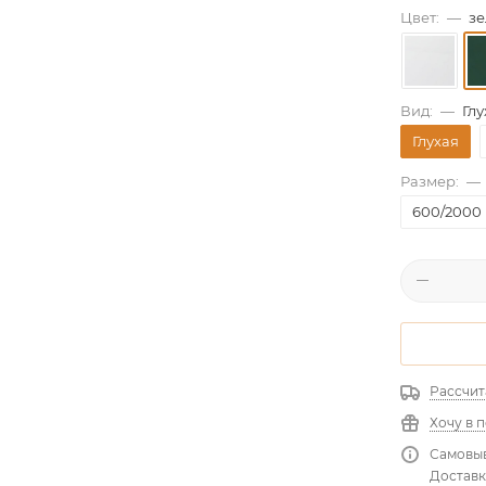
Цвет:
—
зе
Вид:
—
Глу
Глухая
Размер:
—
600/2000
Рассчит
Хочу в 
Самовыв
Доставк