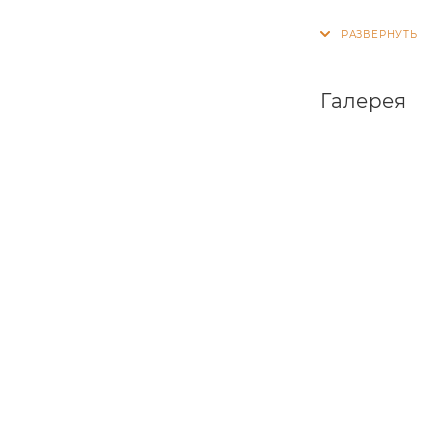
Коллекция Де
Вашего интер
акцентом в 
Галерея
Полотно
рам
на основе ДС
Внутренним 
стекла сатин.
Покрытие:
So
обычной эксп
обычным мыл
Филенка:
ка
Стандартные