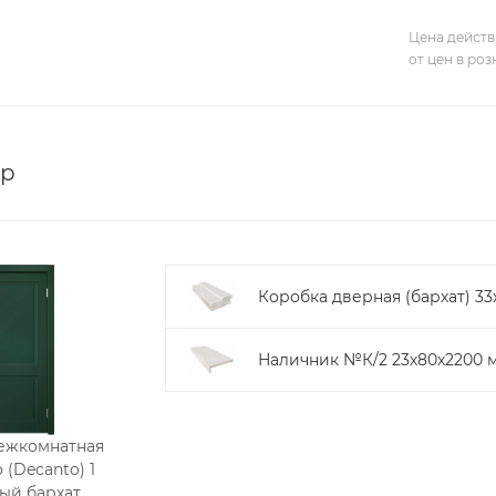
Цена действ
от цен в ро
ор
Коробка дверная (бархат) 33
Наличник №К/2 23х80х2200 м
ежкомнатная
 (Decanto) 1
ый бархат