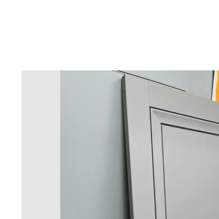
канто является современным переосмыслением неоклас
ьера: оригинальность четких линий и форм в сочетании
помещении.
очной конструкции, основой которой являются вертикал
П.
наполнением полотна служат филенки (покрытое декор
ft TouchЭкостайл, экологически чистый материал, кото
луатации (трудно поцарапать!!!), за дверями в покрытии
ьным раствором или легкими чистящими средствами.
шированное полотно и/или декоративное стекло с нали
 размеры: