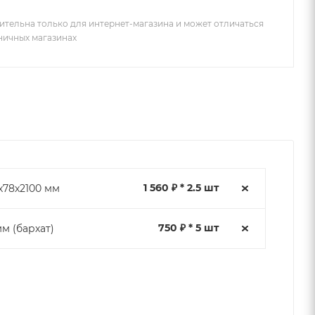
ительна только для интернет-магазина и может отличаться
зничных магазинах
1 560 ₽ * 2.5 шт
х78х2100 мм
750 ₽ * 5 шт
м (бархат)