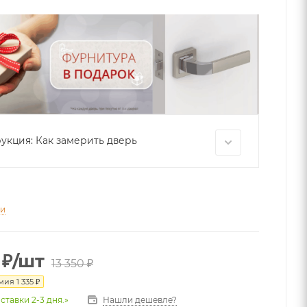
укция: Как замерить дверь
ти
₽
/шт
13 350
₽
омия
1 335
₽
Нашли дешевле?
ставки 2-3 дня.»