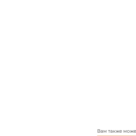
Ширина 400, 
Высота 2000
Толщина 36 м
Важно! Сроки
базовых цен,
Для заказа 
Вам также може