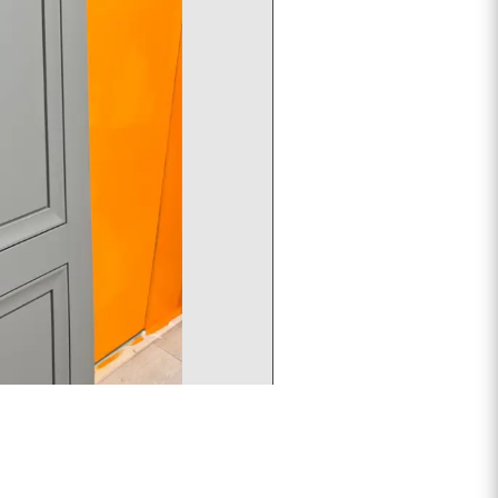
дартного размера могут существенно отличаться от
ору салона.