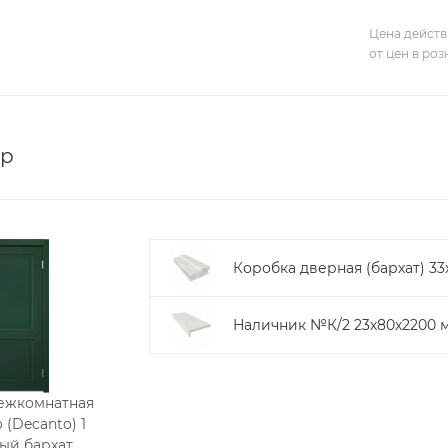
Цена действ
от цен в ро
ор
Коробка дверная (бархат) 33
Наличник №К/2 23х80х2200 м
ежкомнатная
 (Decanto) 1
ый бархат