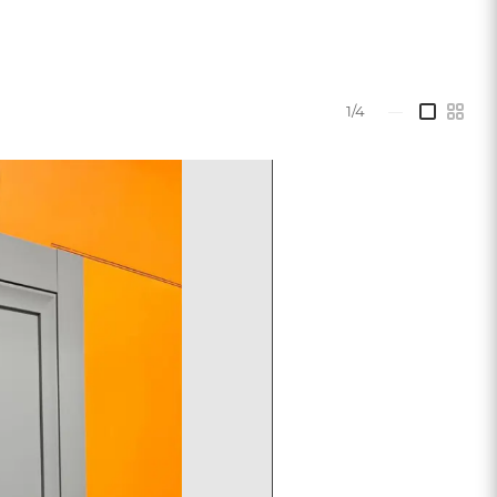
сического стиля. Футуристическое решение для
 с бархатным декором сделают двери главным
1/4
—
ьная и горизонтальная планки – облегченные царги
ом кашированное полотно) и декоративные матовые
рый не подвергается выцветанию, износостойкое в
 Экостайл легко ухаживать, пятна можно очистить
вным витражом