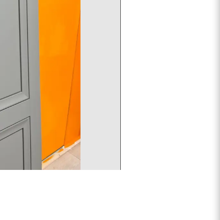
дартного размера могут существенно отличаться от
ору салона.