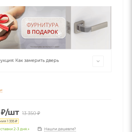
укция: Как замерить дверь
ти
₽
/шт
13 350
₽
омия
1 335
₽
Нашли дешевле?
ставки 2-3 дня.»