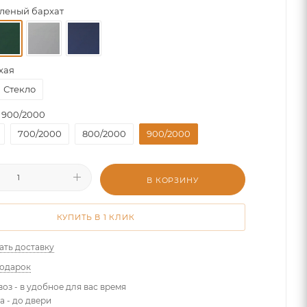
леный бархат
хая
Стекло
900/2000
700/2000
800/2000
900/2000
В КОРЗИНУ
КУПИТЬ В 1 КЛИК
ать доставку
подарок
оз - в удобное для вас время
а - до двери