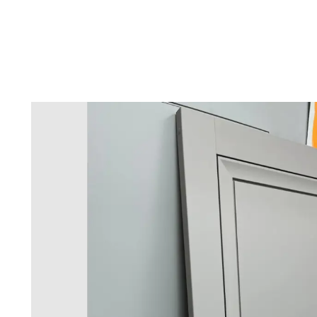
канто является современным переосмыслением неоклас
ьера: оригинальность четких линий и форм в сочетании
помещении.
очной конструкции, основой которой являются вертикал
П.
наполнением полотна служат филенки (покрытое декор
ft TouchЭкостайл, экологически чистый материал, кото
луатации (трудно поцарапать!!!), за дверями в покрытии
ьным раствором или легкими чистящими средствами.
шированное полотно и/или декоративное стекло с нали
 размеры: