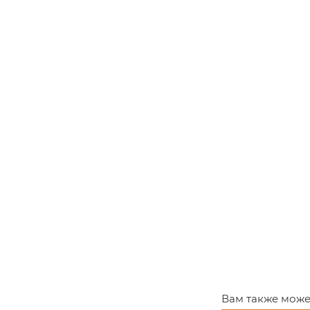
Ширина 400, 
Высота 2000
Толщина 36 м
Важно! Сроки
базовых цен,
Для заказа 
Вам также може