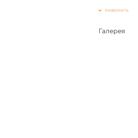
Коллекция Де
Вашего интер
акцентом в 
Галерея
Полотно
рам
на основе ДС
Внутренним 
стекла сатин.
Покрытие:
So
обычной эксп
обычным мыл
Филенка:
ка
Стандартные