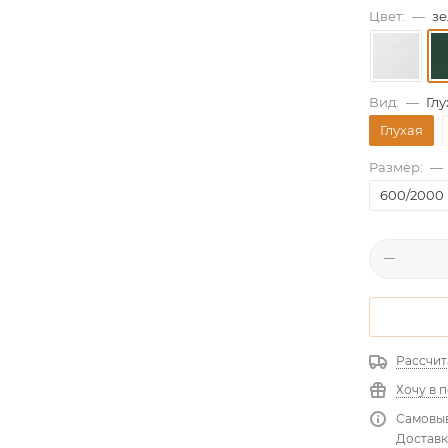
Цвет:
—
зе
Вид:
—
Глу
Глухая
Размер:
—
600/2000
Рассчит
Хочу в 
Самовыв
Доставк