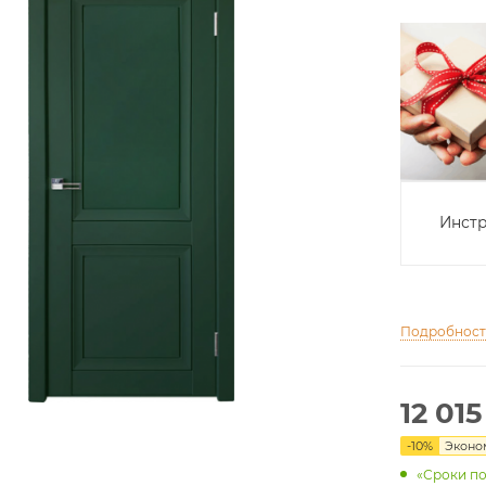
Инстр
Подробнос
12 015
-
10
%
Экон
«Сроки по