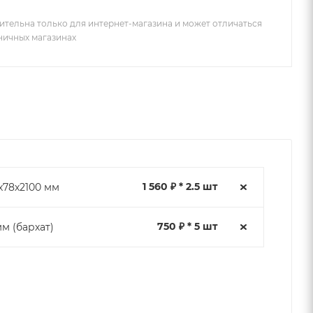
ительна только для интернет-магазина и может отличаться
зничных магазинах
1 560 ₽ * 2.5 шт
х78х2100 мм
750 ₽ * 5 шт
м (бархат)