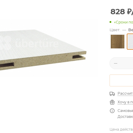
828
₽
«Сроки по
Цвет:
—
В
Рассчит
Хочу в 
Самовыв
Доставк
Цена действ