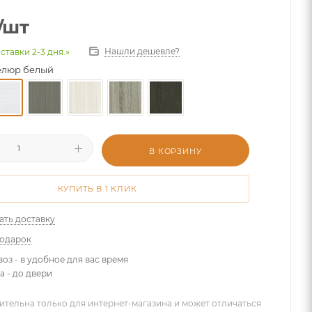
/шт
Нашли дешевле?
ставки 2-3 дня.»
елюр белый
В КОРЗИНУ
КУПИТЬ В 1 КЛИК
ать доставку
подарок
оз - в удобное для вас время
а - до двери
ительна только для интернет-магазина и может отличаться